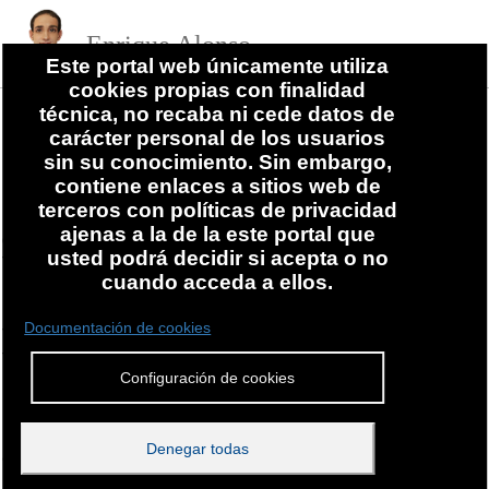
Enrique Alonso
Este portal web únicamente utiliza
Desarrollos y asesoría
cookies propias con finalidad
Términos y Condiciones de Uso
técnica, no recaba ni cede datos de
carácter personal de los usuarios
sin su conocimiento. Sin embargo,
INFORMACIÓN RELEVANTE
contiene enlaces a sitios web de
terceros con políticas de privacidad
Es requisito necesario para la adquisición de los productos
ajenas a la de la este portal que
que se ofrecen en este sitio, que lea y acepte los siguientes
usted podrá decidir si acepta o no
Términos y Condiciones que a continuación se redactan. El
cuando acceda a ellos.
uso de nuestros servicios así como la compra de nuestros
productos implicará que usted ha leído y aceptado los
Documentación de cookies
Términos y Condiciones de Uso en el presente documento.
Todas los productos que son ofrecidos por nuestro sitio web
Configuración de cookies
pudieran ser creadas, cobradas, enviadas o presentadas por
una página web tercera y en tal caso estarían sujetas a sus
propios Términos y Condiciones. En algunos casos, para
Denegar todas
adquirir un producto, será necesario el registro por parte del
usuario, con ingreso de datos personales fidedignos y